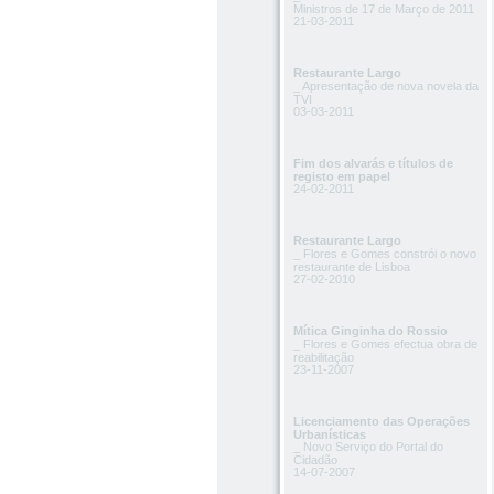
Ministros de 17 de Março de 2011
21-03-2011
Restaurante Largo
_ Apresentação de nova novela da
TVI
03-03-2011
Fim dos alvarás e títulos de
registo em papel
24-02-2011
Restaurante Largo
_ Flores e Gomes constrói o novo
restaurante de Lisboa
27-02-2010
Mítica Ginginha do Rossio
_ Flores e Gomes efectua obra de
reabilitação
23-11-2007
Licenciamento das Operações
Urbanísticas
_ Novo Serviço do Portal do
Cidadão
14-07-2007