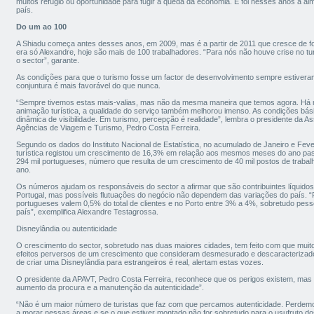
muitos refúgio ou oportunidade para fugir à queda da economia. E foi nesses anos a 
país.
Do um ao 100
A Shiadu começa antes desses anos, em 2009, mas é a partir de 2011 que cresce de fo
era só Alexandre, hoje são mais de 100 trabalhadores. “Para nós não houve crise no t
o sector”, garante.
As condições para que o turismo fosse um factor de desenvolvimento sempre estivera
conjuntura é mais favorável do que nunca.
“Sempre tivemos estas mais-valias, mas não da mesma maneira que temos agora. Há mui
animação turística, a qualidade do serviço também melhorou imenso. As condições bá
dinâmica de visibilidade. Em turismo, percepção é realidade”, lembra o presidente da 
Agências de Viagem e Turismo, Pedro Costa Ferreira.
Segundo os dados do Instituto Nacional de Estatística, no acumulado de Janeiro e Feve
turística registou um crescimento de 16,3% em relação aos mesmos meses do ano pa
294 mil portugueses, número que resulta de um crescimento de 40 mil postos de trabalh
ano.
Os números ajudam os responsáveis do sector a afirmar que são contribuintes líquid
Portugal, mas possíveis flutuações do negócio não dependem das variações do país. “
portugueses valem 0,5% do total de clientes e no Porto entre 3% a 4%, sobretudo pes
país”, exemplifica Alexandre Testagrossa.
Disneylândia ou autenticidade
O crescimento do sector, sobretudo nas duas maiores cidades, tem feito com que muit
efeitos perversos de um crescimento que consideram desmesurado e descaracterizado
de criar uma Disneylândia para estrangeiros é real, alertam estas vozes.
O presidente da APAVT, Pedro Costa Ferreira, reconhece que os perigos existem, mas
aumento da procura e a manutenção da autenticidade”.
“Não é um maior número de turistas que faz com que percamos autenticidade. Perdemo
a morar nessas áreas e se o que estiver montado não for sobretudo para o usufruto do