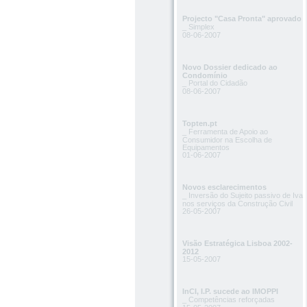
Projecto "Casa Pronta" aprovado
_ Simplex
08-06-2007
Novo Dossier dedicado ao
Condomínio
_ Portal do Cidadão
08-06-2007
Topten.pt
_ Ferramenta de Apoio ao
Consumidor na Escolha de
Equipamentos
01-06-2007
Novos esclarecimentos
_ Inversão do Sujeito passivo de Iva
nos serviços da Construção Civil
26-05-2007
Visão Estratégica Lisboa 2002-
2012
15-05-2007
InCI, I.P. sucede ao IMOPPI
_ Competências reforçadas