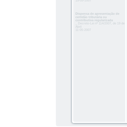
15-05-2007
Dispensa de apresentação de
certidão tributária ou
contributiva regularizada
_ Decreto-Lei nº 114/2007, de 19 de
Abril
11-05-2007