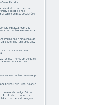
 Costa Ferreira.
autenticidade e dos recursos
rais, o desafio é não
ior dinâmica com as populações
de sempre em 2016, com 940
nos 1.000 milhões em vendas ao
om orgulho que o presidente da
e um sector que, ano após ano,
de euros em vendas para o
is.
20" só que, "tendo em conta os
estaremos cada vez mais
olta de 900 milhões de rolhas por
 José Carlos Faria. Mas, no caso
tro gramas de cortiça. Dê por
afa. "A rolha é, por norma, o
líder e que faz a diferença na