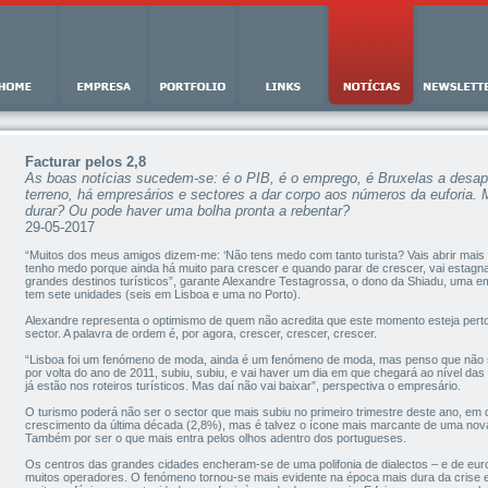
Facturar pelos 2,8
As boas notícias sucedem-se: é o PIB, é o emprego, é Bruxelas a desape
terreno, há empresários e sectores a dar corpo aos números da euforia.
durar? Ou pode haver uma bolha pronta a rebentar?
29-05-2017
“Muitos dos meus amigos dizem-me: ‘Não tens medo com tanto turista? Vais abrir mais 
tenho medo porque ainda há muito para crescer e quando parar de crescer, vai estagn
grandes destinos turísticos”, garante Alexandre Testagrossa, o dono da Shiadu, uma e
tem sete unidades (seis em Lisboa e uma no Porto).
Alexandre representa o optimismo de quem não acredita que este momento esteja perto
sector. A palavra de ordem é, por agora, crescer, crescer, crescer.
“Lisboa foi um fenómeno de moda, ainda é um fenómeno de moda, mas penso que não 
por volta do ano de 2011, subiu, subiu, e vai haver um dia em que chegará ao nível da
já estão nos roteiros turísticos. Mas daí não vai baixar”, perspectiva o empresário.
O turismo poderá não ser o sector que mais subiu no primeiro trimestre deste ano, em 
crescimento da última década (2,8%), mas é talvez o ícone mais marcante de uma nov
Também por ser o que mais entra pelos olhos adentro dos portugueses.
Os centros das grandes cidades encheram-se de uma polifonia de dialectos – e de eu
muitos operadores. O fenómeno tornou-se mais evidente na época mais dura da crise e