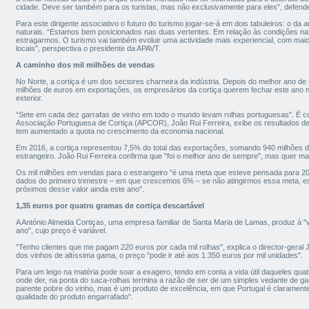
cidade. Deve ser também para os turistas, mas não exclusivamente para eles”, defende
Para este dirigente associativo o futuro do turismo jogar-se-á em dois tabuleiros: o da 
naturais. “Estamos bem posicionados nas duas vertentes. Em relação às condições natu
estragarmos. O turismo vai também evoluir uma actividade mais experiencial, com ma
locais”, perspectiva o presidente da APAVT.
A caminho dos mil milhões de vendas
No Norte, a cortiça é um dos sectores charneira da indústria. Depois do melhor ano 
milhões de euros em exportações, os empresários da cortiça querem fechar este ano 
exterior.
“Sete em cada dez garrafas de vinho em todo o mundo levam rolhas portuguesas". É c
Associação Portuguesa de Cortiça (APCOR), João Rui Ferreira, exibe os resultados d
tem aumentado a quota no crescimento da economia nacional.
Em 2016, a cortiça representou 7,5% do total das exportações, somando 940 milhões 
estrangeiro. João Rui Ferreira confirma que "foi o melhor ano de sempre", mas quer ma
Os mil milhões em vendas para o estrangeiro "é uma meta que esteve pensada para 20
dados do primeiro trimestre – em que crescemos 6% – se não atingirmos essa meta, 
próximos desse valor ainda este ano".
1,35 euros por quatro gramas de cortiça descartável
A António Almeida Cortiças, uma empresa familiar de Santa Maria de Lamas, produz à "v
ano", cujo preço é variável.
"Tenho clientes que me pagam 220 euros por cada mil rolhas", explica o director-geral
dos vinhos de altíssima gama, o preço "pode ir até aos 1.350 euros por mil unidades".
Para um leigo na matéria pode soar a exagero, tendo em conta a vida útil daqueles qua
onde der, na ponta do saca-rolhas termina a razão de ser de um simples vedante de garr
parente pobre do vinho, mas é um produto de excelência, em que Portugal é claramente 
qualidade do produto engarrafado".