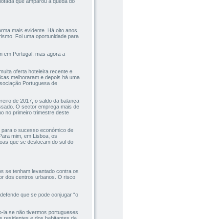
almofada que amparou a queda do
rma mais evidente. Há oito anos
urismo. Foi uma oportunidade para
m em Portugal, mas agora a
ta oferta hoteleira recente e
sicas melhoraram e depois há uma
Associação Portuguesa de
reiro de 2017, o saldo da balança
ssado. O sector emprega mais de
o no primeiro trimestre deste
os para o sucesso económico de
Para mim, em Lisboa, os
soas que se deslocam do sul do
os se tenham levantado contra os
r dos centros urbanos. O risco
 defende que se pode conjugar “o
-la se não tivermos portugueses
s residentes e dos habitantes da