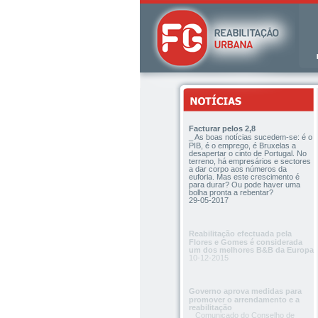
Facturar pelos 2,8
_ As boas notícias sucedem-se: é o
PIB, é o emprego, é Bruxelas a
desapertar o cinto de Portugal. No
terreno, há empresários e sectores
a dar corpo aos números da
euforia. Mas este crescimento é
para durar? Ou pode haver uma
bolha pronta a rebentar?
29-05-2017
Reabilitação efectuada pela
Flores e Gomes é considerada
um dos melhores B&B da Europa
10-12-2015
Governo aprova medidas para
promover o arrendamento e a
reabilitação
_ Comunicado do Conselho de