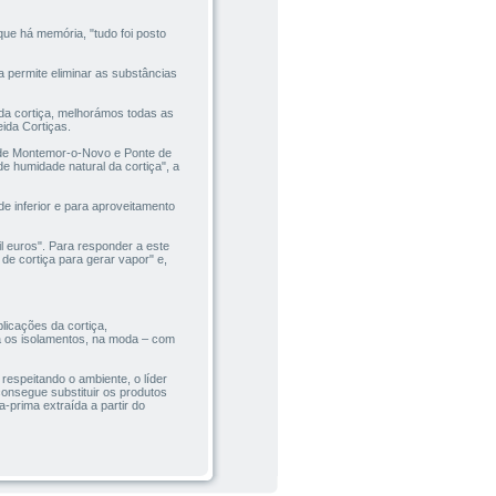
ue há memória, "tudo foi posto
 permite eliminar as substâncias
da cortiça, melhorámos todas as
ida Cortiças.
 de Montemor-o-Novo e Ponte de
e humidade natural da cortiça", a
e inferior e para aproveitamento
il euros". Para responder a este
e cortiça para gerar vapor" e,
licações da cortiça,
a os isolamentos, na moda – com
espeitando o ambiente, o líder
consegue substituir os produtos
-prima extraída a partir do