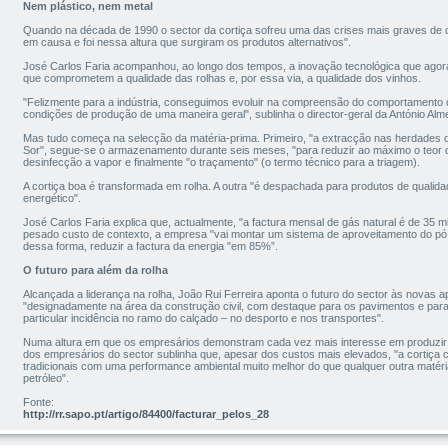
Nem plástico, nem metal
Quando na década de 1990 o sector da cortiça sofreu uma das crises mais graves de q
em causa e foi nessa altura que surgiram os produtos alternativos".
José Carlos Faria acompanhou, ao longo dos tempos, a inovação tecnológica que agora
que comprometem a qualidade das rolhas e, por essa via, a qualidade dos vinhos.
"Felizmente para a indústria, conseguimos evoluir na compreensão do comportamento 
condições de produção de uma maneira geral", sublinha o director-geral da António Alme
Mas tudo começa na selecção da matéria-prima. Primeiro, "a extracção nas herdades
Sor", segue-se o armazenamento durante seis meses, "para reduzir ao máximo o teor d
desinfecção a vapor e finalmente "o traçamento" (o termo técnico para a triagem).
A cortiça boa é transformada em rolha. A outra "é despachada para produtos de qualidad
energético".
José Carlos Faria explica que, actualmente, "a factura mensal de gás natural é de 35 m
pesado custo de contexto, a empresa "vai montar um sistema de aproveitamento do pó d
dessa forma, reduzir a factura da energia "em 85%”.
O futuro para além da rolha
Alcançada a liderança na rolha, João Rui Ferreira aponta o futuro do sector às novas ap
"designadamente na área da construção civil, com destaque para os pavimentos e par
particular incidência no ramo do calçado – no desporto e nos transportes".
Numa altura em que os empresários demonstram cada vez mais interesse em produzir r
dos empresários do sector sublinha que, apesar dos custos mais elevados, "a cortiça 
tradicionais com uma performance ambiental muito melhor do que qualquer outra matéria
petróleo".
Fonte:
http://rr.sapo.pt/artigo/84400/facturar_pelos_28