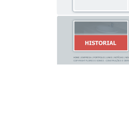
HOME
|
EMPRESA
|
PORTFOLIO
|
LINKS
|
NOTÍCIAS
|
NE
COPYRIGHT FLORES E GOMES - CONSTRUÇÕES E OBRA