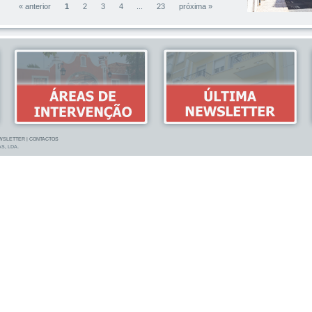
« anterior
1
2
3
4
...
23
próxima »
WSLETTER
|
CONTACTOS
S, LDA.