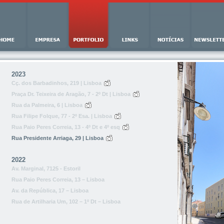
2023
Cç. dos Barbadinhos, 219 | Lisboa
Praça Dr. Teixeira de Aragão, 7 - 2º Dt | Lisboa
Rua da Palmeira, 6 | Lisboa
Rua Filipe Folque, 77 - 2º Esa. | Lisboa
Rua Paio Peres Correia, 13 - 4º Dt e 4º esq
Rua Presidente Arriaga, 29 | Lisboa
2022
Av. Marginal, 7125 - Estoril
Rua Paio Peres Correia, 13 – Lisboa
Av. da República, 17 – Lisboa
Rua de Artilharia Um, 102 – 1º Dt – Lisboa