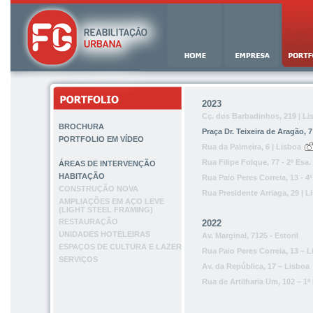
2023
Cç. dos Barbadinhos, 219 | Li
BROCHURA
Praça Dr. Teixeira de Aragão, 7 
PORTFOLIO EM VÍDEO
Rua da Palmeira, 6 | Lisboa
Rua Filipe Folque, 77 - 2º Esa.
ÁREAS DE INTERVENÇÃO
HABITAÇÃO
Rua Paio Peres Correia, 13 - 4º
CONSTRUÇÃO NOVA
Rua Presidente Arriaga, 29 | L
AMPLIAÇÕES EM AÇO LEVE
(LIGHT STEEL FRAMING)
RESTAURAÇÃO
2022
UNIDADES HOTELEIRAS
Av. Marginal, 7125 - Estoril
ESPAÇOS DE CULTURA E LAZER
Rua Paio Peres Correia, 13 – 
SERVIÇOS
Av. da República, 17 – Lisboa
Rua de Artilharia Um, 102 – 1º