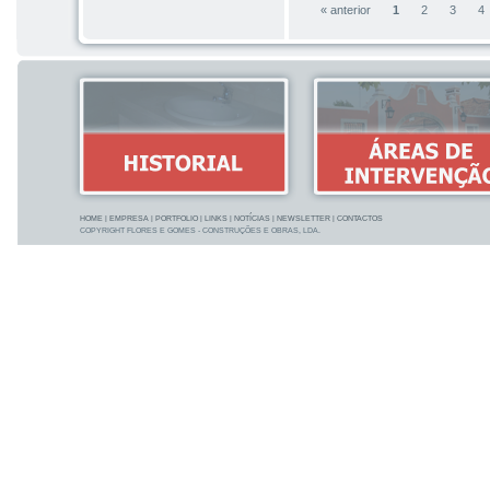
« anterior
1
2
3
4
HOME
|
EMPRESA
|
PORTFOLIO
|
LINKS
|
NOTÍCIAS
|
NEWSLETTER
|
CONTACTOS
COPYRIGHT FLORES E GOMES - CONSTRUÇÕES E OBRAS, LDA.