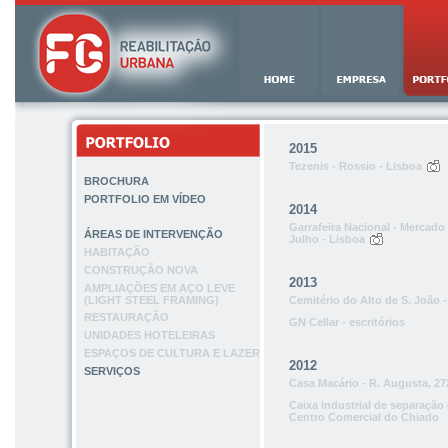
2015
Tezenis - Rossio - Lisboa
BROCHURA
PORTFOLIO EM VÍDEO
2014
Garrafeira Nacional - Mercado 
ÁREAS DE INTERVENÇÃO
Julho - Lisboa
HABITAÇÃO
CONSTRUÇÃO NOVA
2013
AMPLIAÇÕES EM AÇO LEVE
(LIGHT STEEL FRAMING)
Cemitério do Alto de S. João -
RESTAURAÇÃO
GN Cellar - escritórios
UNIDADES HOTELEIRAS
ESPAÇOS DE CULTURA E LAZER
2012
SERVIÇOS
Casa Macário - R. Augusta, 27
Caixa industrial de separação
Centro Comercial do Chiado