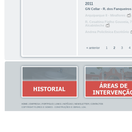
2011
GN Cellar - R. dos Fanqueiros
Arquiparque II - Miraflores
R. Cesaltina Fialho Gouveia, 7
Alcabideche
Andrea Policlinica Escritório
« anterior
1
2
3
4
HOME
|
EMPRESA
|
PORTFOLIO
|
LINKS
|
NOTÍCIAS
|
NEWSLETTER
|
CONTACTOS
COPYRIGHT FLORES E GOMES - CONSTRUÇÕES E OBRAS, LDA.